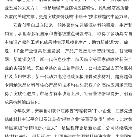
业发展的未来方向，也是增强产业链供应链韧性、推动经济高质量
发展的关键支撑，更是突破关键领域“卡脖子”技术难题的中坚力量。
安泰创明自成立以来，始终聚焦先进能源材料的研发、生产和
销售，承担着多项国家和省部级重点研发专项，取得了多项具有自
主知识产权的工程化成果并实现规模化生产，助力新能源“发、储、
送、用”全产业链高质量发展，产品广泛应用于智能制造、智能电
网、新能源交通、新一代信息技术、航天航空等国家战略性新兴产
业的尖端领域。凭借卓越的自主创新能力，公司近室温固态储氢材
料及应用技术、新一代动力电池硅碳负极用骨架炭材料、超宽超薄
专用纳米晶材料等核心产品和技术均在头部客户的高端应用场景取
得了突破性进展，市场占有率快速上涨、经营业绩倍率提升、创新
成果持续输出转化。
今年以来，安泰创明获评江苏省“专精特新”中小企业、江苏先进
储能材料中试平台以及江苏省“
瞪羚企业
”等重要资质与荣誉，此次荣
膺国家级“专精特新小巨人”，是里程碑更是新起点，公司将继续秉
持“材料先行，创新驱动”，以更先进的能源材料解决方案，为我国实