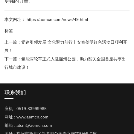
更强的力量。
本文网址： https://aemcn.com/news/49.html
标签：
上一篇：
党建引领发展 文化聚力前行丨安泰创明红色活动日顺利开
展！
下一篇：
氢能两轮车正式入驻韶州公园，助力韶关全国首座共享出
行城市建设！
联系我们
座机 : 0519-83999985
网址 : www.aemcn.com
邮箱 : atcm@aemcn.com
地址 : 常州市新北区新龙湖公园崇义南路5号5-C座